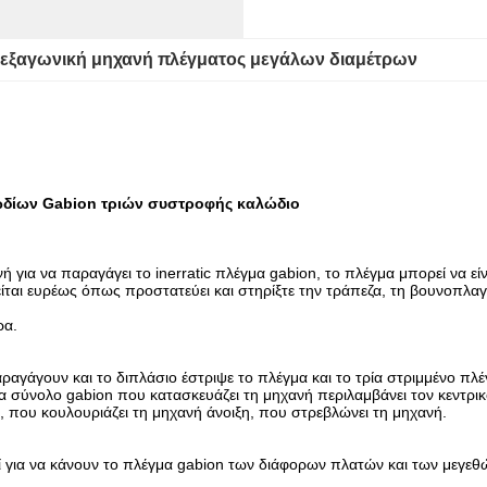
εξαγωνική μηχανή πλέγματος μεγάλων διαμέτρων
ωδίων Gabion τριών συστροφής καλώδιο
 για να παραγάγει το inerratic πλέγμα gabion, το πλέγμα μπορεί να είν
είται ευρέως όπως προστατεύει και στηρίξτε την τράπεζα, τη βουνοπλαγ
ρα.
γάγουν και το διπλάσιο έστριψε το πλέγμα και το τρία στριμμένο πλ
Ένα σύνολο gabion που κατασκευάζει τη μηχανή περιλαμβάνει τον κεντρ
 που κουλουριάζει τη μηχανή άνοιξη, που στρεβλώνει τη μηχανή.
τεί για να κάνουν το πλέγμα gabion των διάφορων πλατών και των με