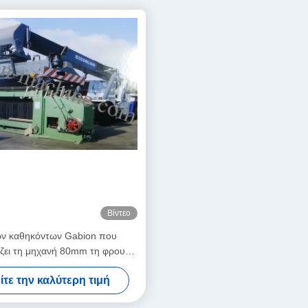
Βίντεο
ν καθηκόντων Gabion που
ζει τη μηχανή 80mm τη φρουρά
ν οδών μεγέθους πλέγματος
ίτε την καλύτερη τιμή
x100mm