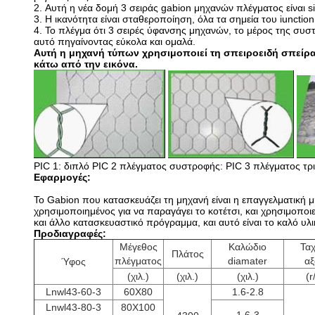
2.
Αυτή η νέα δομή 3 σειράς gabion μηχανών πλέγματος είναι 
3.
Η ικανότητα είναι σταθεροποίηση, όλα τα σημεία του iuncti
4.
Το πλέγμα ότι 3 σειρές ύφανσης μηχανών, το μέρος της συστ
αυτό πηγαίνοντας εύκολα και ομαλά.
Αυτή η μηχανή τύπων χρησιμοποιεί τη σπειροειδή σπείρα
κάτω από την εικόνα.
PIC 1: διπλό PIC 2 πλέγματος συστροφής: PIC 3 πλέγματος τ
Εφαρμογές:
Το Gabion που κατασκευάζει τη μηχανή είναι η επαγγελματική μη
χρησιμοποιημένος για να παραγάγει το κοτέτσι, και χρησιμοποι
και άλλο κατασκευαστικό πρόγραμμα, και αυτό είναι το καλό υλι
Προδιαγραφές:
Μέγεθος
Καλώδιο
Τα
Πλάτος
πλέγματος
diamater
α
Ύφος
(χιλ.)
(χιλ.)
(χιλ.)
(r
Lnwl43-60-3
60X80
1.6-2.8
Lnwl43-80-3
80X100