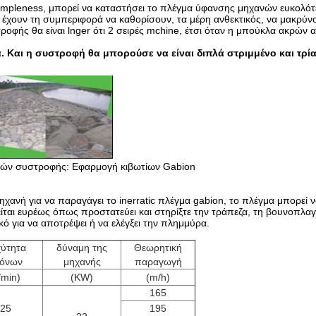
simpleness, μπορεί να καταστήσει το πλέγμα ύφανσης μηχανών ευκολότ
on έχουν τη συμπεριφορά να καθορίσουν, τα μέρη ανθεκτικός, να μακρύ
ροφής θα είναι lnger ότι 2 σειρές mchine, έτσι όταν η μπούκλα ακρώ
. Και η συστροφή θα μπορούσε να είναι διπλά στριμμένο και τρ
ριών συστροφής: Εφαρμογή κιβωτίων Gabion
χανή για να παραγάγει το inerratic πλέγμα gabion, το πλέγμα μπορεί να
είται ευρέως όπως προστατεύει και στηρίξτε την τράπεζα, τη βουνοπλαγ
κό για να αποτρέψει ή να ελέγξει την πλημμύρα.
χύτητα
δύναμη της
Θεωρητική
ξόνων
μηχανής
παραγωγή
/min)
(KW)
(m/h)
165
25
195