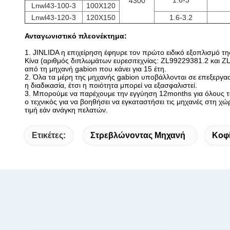
1.6-3
4300
Lnwl43-100-3
100X120
Lnwl43-120-3
120X150
1.6-3.2
Ανταγωνιστικό πλεονέκτημα:
1.
JINLIDA η επιχείρηση έφηυρε τον πρώτο ειδικό εξοπλισμό τη
Κίνα (αριθμός διπλωμάτων ευρεσιτεχνίας: ZL99229381.2 και ZL0
από τη μηχανή gabion που κάνει για 15 έτη.
2.
Όλα τα μέρη της μηχανής gabion υποβάλλονται σε επεξεργασ
η διαδικασία, έτσι η ποιότητα μπορεί να εξασφαλιστεί.
3.
Μπορούμε να παρέχουμε την εγγύηση 12months για όλους το
ο τεχνικός για να βοηθήσει να εγκαταστήσει τις μηχανές στη χ
τιμή εάν ανάγκη πελατών.
Ετικέτες:
Στρεβλώνοντας Μηχανή
Κοφ