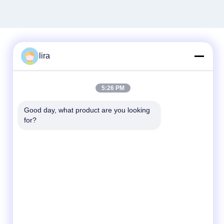
lira
Γρήγορη επικοινωνία
5:26 PM
Τηλ.
86-510-86385783
Good day, what product are you looking 
for?
E-mail
sales@gabion.cn
Διεύθυνση
No.102, δρόμος Yungu, κωμόπολη Zhutang,
πόλη Jiangyin, επαρχία Jiangsu, Κίνα