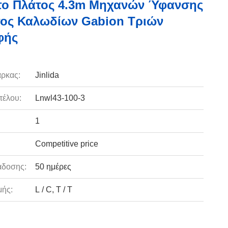
το Πλάτος 4.3m Μηχανών Ύφανσης
ος Καλωδίων Gabion Τριών
φής
ρκας:
Jinlida
τέλου:
Lnwl43-100-3
1
Competitive price
άδοσης:
50 ημέρες
ής:
L / C, T / T