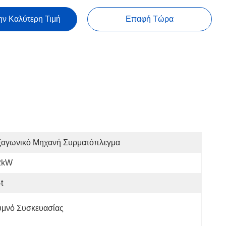
ην Καλύτερη Τιμή
Επαφή Τώρα
ξαγωνικό Μηχανή Συρματόπλεγμα
2kW
t
υμνό Συσκευασίας