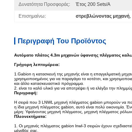
Δυνατότητα Προσφοράς:
Έτος 200 Sets/a
Επισημαίνω:
στρεβλώνοντας μηχανή
, 
Περιγραφή Του Προϊόντος
Αυτόματο πλάτος 4.3m μηχανών ύφανσης πλέγματος καλ
Γρήγορη λεπτομέρεια:
1.Gabion η κατασκευή της μηχανής είναι η επαγγελματική μηχανή
χρησιμοποιημένος για να παραγάγει το κοτέτσι, και χρησιμοποι
και άλλο κατασκευαστικό πρόγραμμα
.
2.
είναι το καλό υλικό για να αποτρέψει ή να ελέγξει την πλημμύ
Περιγραφή:
Η σειρά που 3 LNWL μηχανή πλέγματος gabion μπορούν να παρα
η ίδια μηχανή πλέγματος gabion, αυτό είναι πολύ οικονομία. 
μέρη: Υφαίνοντας μηχανή πλέγματος, μηχανή πλέγματος ρόλων,
Πλεονεκτήματα:
1.
Οι μηχανές πλέγματος gabion lnwl-3 σειρών έχουν σχεδιασ
μέγεθός σας.