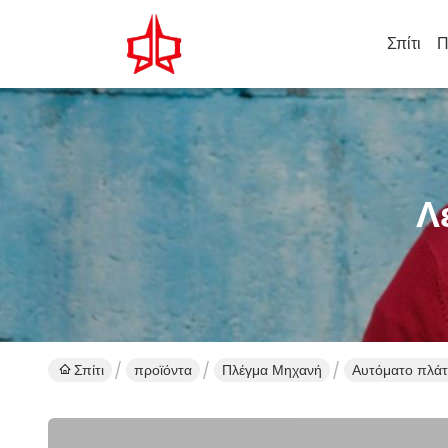
Σπίτι
Π
Λ
Σπίτι
προϊόντα
Πλέγμα Μηχανή
Αυτόματο πλάτ