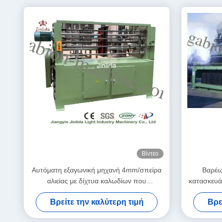
Βίντεο
Αυτόματη εξαγωνική μηχανή 4mm/σπείρα
Βαρέω
αλιείας με δίχτυα καλωδίων που
κατασκευά
κουλουριάζει τη μηχανή
εθνικώ
Βρείτε την καλύτερη τιμή
Βρε