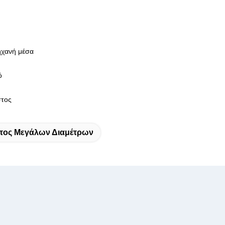
ηχανή μέσα
ό
στος
τος Μεγάλων Διαμέτρων