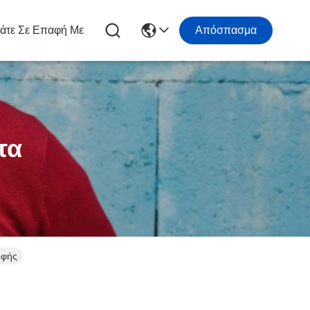
άτε Σε Επαφή Με
Απόσπασμα
τα
οφής