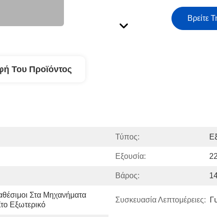
Βρείτε Τ
φή Του Προϊόντος
Τύπος:
Ε
Εξουσία:
2
Βάρος:
14
αθέσιμοι Στα Μηχανήματα 
Συσκευασία Λεπτομέρειες:
Γ
το Εξωτερικό