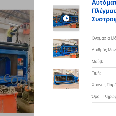
Αυτόμα
Πλέγματ
Συστρο
Ονομασία Μά
Αριθμός Μον
Μούβ:
Τιμή:
Χρόνος Παρ
Όροι Πληρωμ