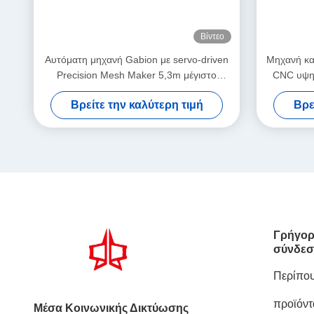
Βίντεο
Αυτόματη μηχανή Gabion με servo-driven
Μηχανή κα
Precision Mesh Maker 5,3m μέγιστο
CNC υψηλ
πλάτος
συνδυασ
Βρείτε την καλύτερη τιμή
Βρε
ακριβ
Γρήγορ
σύνδεσ
Περίπου
προϊόντ
Μέσα Κοινωνικής Δικτύωσης