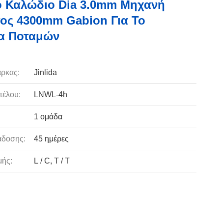
 Καλώδιο Dia 3.0mm Μηχανή
ος 4300mm Gabion Για Το
α Ποταμών
ρκας:
Jinlida
τέλου:
LNWL-4h
1 ομάδα
άδοσης:
45 ημέρες
ής:
L / C, T / T