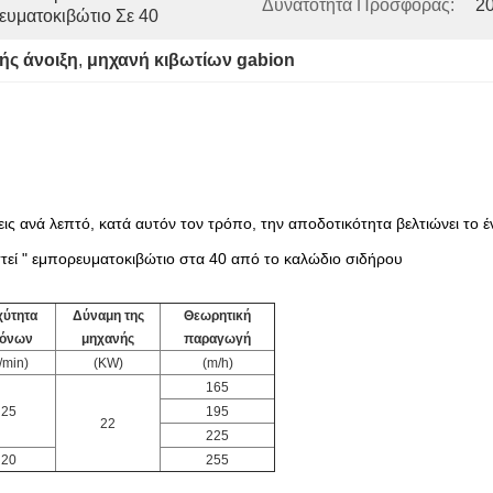
Δυνατότητα Προσφοράς:
2
ευματοκιβώτιο Σε 40
ής άνοιξη
, 
μηχανή κιβωτίων gabion
ς ανά λεπτό, κατά αυτόν τον τρόπο, την αποδοτικότητα βελτιώνει το 
τεί " εμπορευματοκιβώτιο στα 40 από το καλώδιο σιδήρου
χύτητα
Δύναμη της
Θεωρητική
ξόνων
μηχανής
παραγωγή
r/min)
(KW)
(m/h)
165
25
195
22
225
20
255