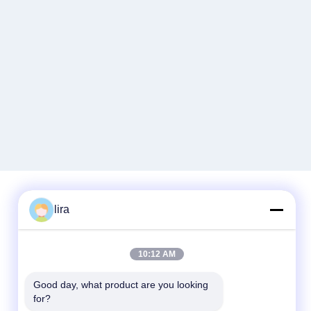
lira
Γρήγορη επικοινωνία
10:12 AM
Τηλ.
86-510-86385783
Good day, what product are you looking 
for?
E-mail