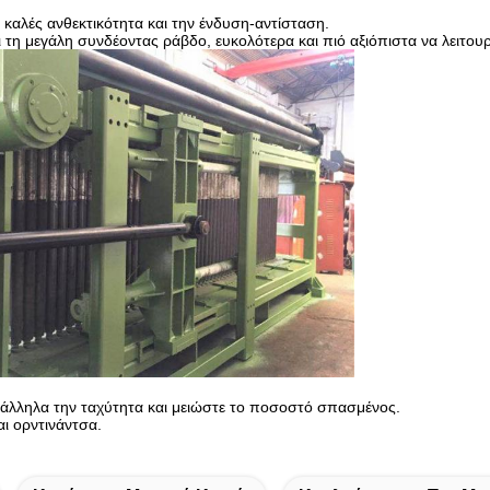
 καλές ανθεκτικότητα και την ένδυση-αντίσταση.
ι τη μεγάλη συνδέοντας ράβδο, ευκολότερα και πιό αξιόπιστα να λειτου
ατάλληλα την ταχύτητα και μειώστε το ποσοστό σπασμένος.
αι ορντινάντσα.