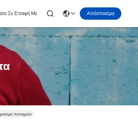
άτε Σε Επαφή Με
Απόσπασμα
τα
πέρασμα ποταμών