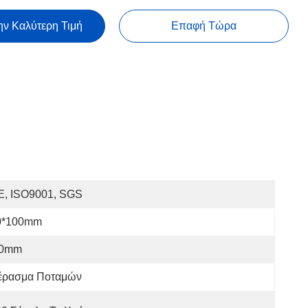
ην Καλύτερη Τιμή
Επαφή Τώρα
E, ISO9001, SGS
0*100mm
.0mm
έρασμα Ποταμών