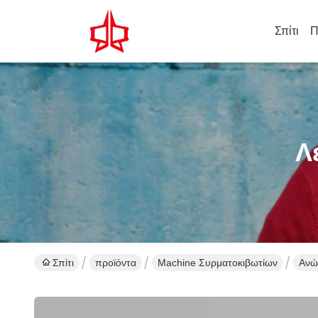
Σπίτι
Π
Λ
Σπίτι
προϊόντα
Machine Συρματοκιβωτίων
Ανώ