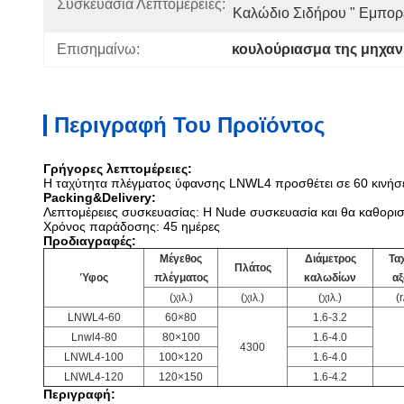
Συσκευασία Λεπτομέρειες:
Καλώδιο Σιδήρου " Εμπορ
Επισημαίνω:
κουλούριασμα της μηχαν
Περιγραφή Του Προϊόντος
Γρήγορες λεπτομέρειες:
Η ταχύτητα πλέγματος ύφανσης LNWL4 προσθέτει σε 60 κινήσει
Packing&Delivery:
Λεπτομέρειες συσκευασίας: Η Nude συσκευασία και θα καθορισ
Χρόνος παράδοσης: 45 ημέρες
Προδιαγραφές:
Μέγεθος
Διάμετρος
Τα
Πλάτος
Ύφος
πλέγματος
καλωδίων
α
(χιλ.)
(χιλ.)
(χιλ.)
(
LNWL4-60
60×80
1.6-3.2
Lnwl4-80
80×100
1.6-4.0
4300
LNWL4-100
100×120
1.6-4.0
LNWL4-120
120×150
1.6-4.2
Περιγραφή: