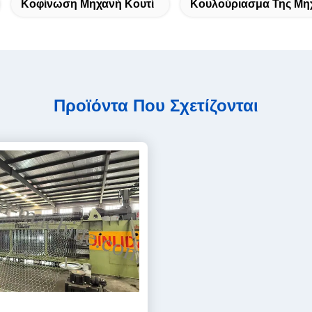
Κοφίνωση Μηχανή Κουτί
Κουλούριασμα Της Μηχ
Προϊόντα Που Σχετίζονται