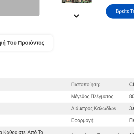
Βρείτε Τ
φή Του Προϊόντος
Πιστοποίηση:
C
n
Μέγεθος Πλέγματος:
8
Διάμετρος Καλωδίων:
3
Εφαρμογή:
Π
 Καθοριστεί Από Το 