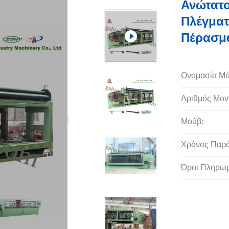
Ανώτατο
Πλέγματ
Πέρασμ
Ονομασία Μά
Αριθμός Μον
Μούβ:
Χρόνος Παρ
Όροι Πληρωμ