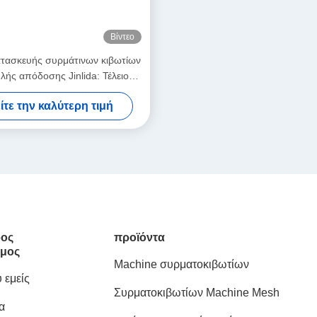
Βίντεο
τασκευής συρμάτινων κιβωτίων
ής απόδοσης Jinlida: Τέλειος
μός γρήγορης παραγωγής και
ίτε την καλύτερη τιμή
ούς πλέξης για αύξηση της
παραγωγικότητας
ος
προϊόντα
μος
Machine συρματοκιβωτίων
 εμείς
Συρματοκιβωτίων Machine Mesh
α