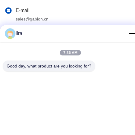
E-mail
sales@gabion.cn
Διεύθυνση
lira
No.102, δρόμος Yungu, κωμόπολη Zhutang, πόλη Jiangyin,
επαρχία Jiangsu, Κίνα
7:36 AM
Πολιτική μυστικότητας
|
Sitemap
Good day, what product are you looking for?
Καλή ποιότητα της Κίνας Machine συρματοκιβωτίων
Προμηθευτής. Πνευματικά δικαιώματα © 2012-2026 Jiangyin
Jinlida Light Industry Machinery Co.,Ltd . Διατηρούνται όλα τα
πνευματικά δικαιώματα.