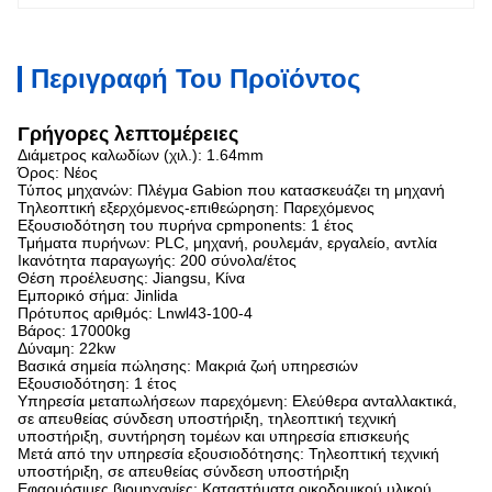
Περιγραφή Του Προϊόντος
Γρήγορες λεπτομέρειες
Διάμετρος καλωδίων (χιλ.): 1.64mm
Όρος: Νέος
Τύπος μηχανών: Πλέγμα Gabion που κατασκευάζει τη μηχανή
Τηλεοπτική εξερχόμενος-επιθεώρηση: Παρεχόμενος
Εξουσιοδότηση του πυρήνα cpmponents: 1 έτος
Τμήματα πυρήνων: PLC, μηχανή, ρουλεμάν, εργαλείο, αντλία
Ικανότητα παραγωγής: 200 σύνολα/έτος
Θέση προέλευσης: Jiangsu, Κίνα
Εμπορικό σήμα: Jinlida
Πρότυπος αριθμός: Lnwl43-100-4
Βάρος: 17000kg
Δύναμη: 22kw
Βασικά σημεία πώλησης: Μακριά ζωή υπηρεσιών
Εξουσιοδότηση: 1 έτος
Υπηρεσία μεταπωλήσεων παρεχόμενη: Ελεύθερα ανταλλακτικά,
σε απευθείας σύνδεση υποστήριξη, τηλεοπτική τεχνική
υποστήριξη, συντήρηση τομέων και υπηρεσία επισκευής
Μετά από την υπηρεσία εξουσιοδότησης: Τηλεοπτική τεχνική
υποστήριξη, σε απευθείας σύνδεση υποστήριξη
Εφαρμόσιμες βιομηχανίες: Καταστήματα οικοδομικού υλικού,