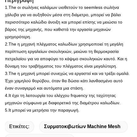
Περιγραφή
1.The οι σωλήνες καλάμων υιοθετούν το seemless σωλήνα
χάλυβα για να αυξηθούν μέσα στη διάμετρο, μπορεί να βάλει
περισσότερο καλώδιο άνοιξη και μπορεί επίσης να μειώσει το
βάρος της μηχανής, που καθιστά την εργασία μηχανών
γρηγορότερη.
2.The η μηχανή πλέγματος καλωδίων χρησιμοποιεί τη μεγάλη
περίπτωση εργαλείων σκουληκιών,
μειώνει τη θερμοκρασία
πετρελαίου για να αποφύγει το κάψιμο σκουληκιών καυτό.
Και η
δύναμη του τραβήγματος του πλέγματος είναι μεγαλύτερη.
3.The η μηχανή μπορεί συνεχώς να εργαστεί και να τρέξει ομαλά.
Έχει χαμηλού θορύβου,
όταν θα δώσει κάτι λανθασμένο αυτό
έναν συναγερμό και αυτόματα μια στάση.
4.It έχει τη λειτουργία του ελέγχου frquency της ταχύτητας
μηχανών σύμφωνα με διαφορετικό της διαμέτρου καλωδίων.
5.It μπορεί να μετρήσει την παραγωγή.
Ετικέτες:
Συρματοκιβωτίων Machine Mesh