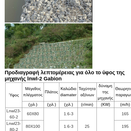
Προδιαγραφή λεπτομέρειας για όλο το ύφος της
μηχανής lnwl-2 Gabion
δύναμη
Μέγεθος
Καλώδιο
Ταχύτητα
Θεωρητι
Πλάτος
της
πλέγματος
diamater
αξόνων
παραγω
Ύφος
μηχανής
(χιλ.)
(χιλ.)
(χιλ.)
(r/min)
(KW)
(m/h)
Lnwl23-
60X80
1.6-3
165
60-2
Lnwl23-
80X100
1.6-3
25
195
80-2