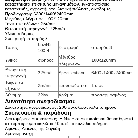
καταστήματα επισκευής μηχανημάτων, εγκαταστάσεις
κατασκευής, αγροκτήματα, λιανική πώληση, οικοδομές.
Προδιαγραφή: 6300*1400*2400mm
Μέγεθος πλέγματος: 100*120mm
Ταχύτητα αξόνων: 25r/min
Θεωρητική παραγωγή: 225m/h
Υλικό: σίδηρος
Συστροφή: σταυρός 3
Lnwl43-
Τύπος:
Συστροφή:
σταυρός 3
100-4
Μέγεθος
Υλικό:
σίδηρος
100x120mm
πλέγματος:
Θεωρητική
225m/h
Specificationn:
6400x1400x2400mm
παραγωγή:
Ταχύτητα
25r/min
Εξουσιοδότηση:
1 έτος
αξόνων:
Δύναμη:
22kw
Χρώμα:
προσαρμοσμένος
Δυνατότητα ανεφοδιασμού
Δυνατότητα ανεφοδιασμού: 200 σύνολο/σύνολα το χρόνο
Συσκευασία & παράδοση
Λεπτομέρειες συσκευασίας: Η Nude συσκευασία και θα καθοριστεί
στο εμπορευματοκιβώτιο 40 από το καλώδιο σιδήρου.
Λιμένας: Λιμένας της Σαγκάη
Χρονική ανοχή: