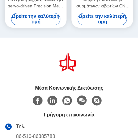
servo-driven Precision Mesh
συρμάτινων κιβωτίων CNC
Maker 5,3m μέγιστο πλάτος
υψηλής απόδοσης Jinlida:
Βρείτε την καλύτερη
Βρείτε την καλύτερη
Τέλειος συνδυασμός
τιμή
τιμή
γρήγορης παραγωγής και
ακριβούς πλέξης για αύξηση
της παραγωγικότητας
Μέσα Κοινωνικής Δικτύωσης
Γρήγορη επικοινωνία
Τηλ.
86-510-86385783