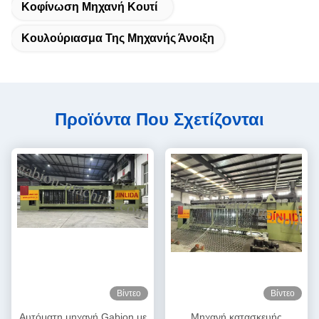
Κοφίνωση Μηχανή Κουτί
Κουλούριασμα Της Μηχανής Άνοιξη
Προϊόντα Που Σχετίζονται
Βίντεο
Βίντεο
Αυτόματη μηχανή Gabion με
Μηχανή κατασκευής