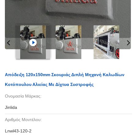
Απόδειξη 120x150mm Σκουριάς Διπλή Μηχανή Καλωδίων
Κοτόπουλου Αλιείας Με Δίχτυα Συστροφής
Ονομασία Μάρκας:
Jinlida
Αριθμός Μοντέλου:
Lnwl43-120-2