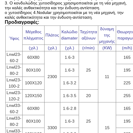
3.
Ο κονδυλώδης χυτοσίδηρος χρησιμοποιείται με τη νέα μηχανή,
την καλές ανθεκτικότητα και την ένδυση-αντίσταση.
ο χυτοσίδηρος 4.Nodular χρησιμοποιείται με τη νέα μηχανή, την
καλές ανθεκτικότητα και την ένδυση-αντίσταση.
Προδιαγραφές:
δύναμη
Μέγεθος
Καλώδιο
Ταχύτητα
Θεωρητι
Πλάτος
της
πλέγματος
diamater
αξόνων
παραγω
Ύφος
μηχανής
(χιλ.)
(χιλ.)
(χιλ.)
(r/min)
(KW)
(m/h)
Lnwl23-
60X80
1.6-3
165
60-2
Lnwl23-
80X100
1.6-3
25
195
80-2
2300
11
Lnwl23-
100X120
1.6-3.2
225
100-2
Lnwl23-
120X150
1.6-3.5
20
255
120-2
Lnwl33-
60X80
1.6-2.8
165
60-2
Lnwl33-
80X100
1.6-3
25
195
80-2
3300
15
Lnwl33-