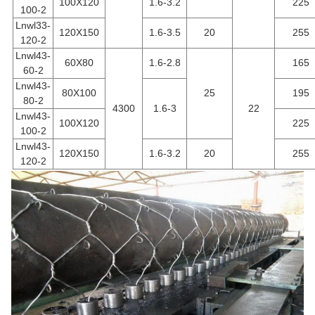
100X120
1.6-3.2
225
100-2
Lnwl33-
120X150
1.6-3.5
20
255
120-2
Lnwl43-
60X80
1.6-2.8
165
60-2
Lnwl43-
80X100
25
195
80-2
4300
1.6-3
22
Lnwl43-
100X120
225
100-2
Lnwl43-
120X150
1.6-3.2
20
255
120-2