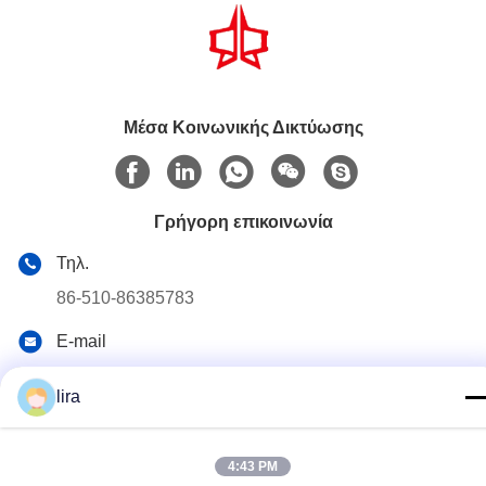
Μέσα Κοινωνικής Δικτύωσης
Γρήγορη επικοινωνία
Τηλ.
86-510-86385783
E-mail
sales@gabion.cn
lira
Διεύθυνση
No.102, δρόμος Yungu, κωμόπολη Zhutang, πόλη Jiangyin,
επαρχία Jiangsu, Κίνα
4:43 PM