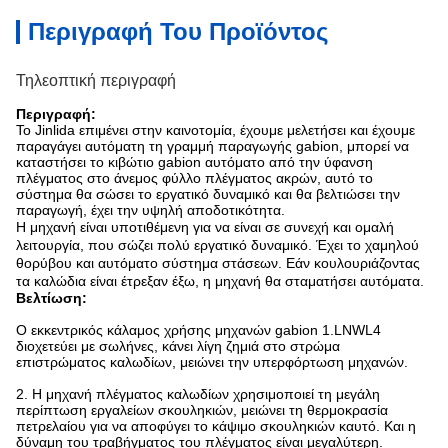
Περιγραφή Του Προϊόντος
Τηλεοπτική περιγραφή
Περιγραφή:
Το Jinlida επιμένει στην καινοτομία, έχουμε μελετήσει και έχουμε
παραγάγει αυτόματη τη γραμμή παραγωγής gabion, μπορεί να
καταστήσει το κιβώτιο gabion αυτόματο από την ύφανση
πλέγματος στο άνεμος φύλλο πλέγματος ακρών, αυτό το
σύστημα θα σώσει το εργατικό δυναμικό και θα βελτιώσει την
παραγωγή, έχει την υψηλή αποδοτικότητα.
Η μηχανή είναι υποτιθέμενη για να είναι σε συνεχή και ομαλή
λειτουργία, που σώζει πολύ εργατικό δυναμικό. Έχει το χαμηλού
θορύβου και αυτόματο σύστημα στάσεων. Εάν κουλουριάζοντας
τα καλώδια είναι έτρεξαν έξω, η μηχανή θα σταματήσει αυτόματα.
Βελτίωση:
Ο εκκεντρικός κάλαμος χρήσης μηχανών gabion 1.LNWL4
διοχετεύει με σωλήνες, κάνει λίγη ζημιά στο στρώμα
επιστρώματος καλωδίων, μειώνει την υπερφόρτωση μηχανών.
2. Η μηχανή πλέγματος καλωδίων χρησιμοποιεί τη μεγάλη
περίπτωση εργαλείων σκουληκιών, μειώνει τη θερμοκρασία
πετρελαίου για να αποφύγει το κάψιμο σκουληκιών καυτό. Και η
δύναμη του τραβήγματος του πλέγματος είναι μεγαλύτερη.