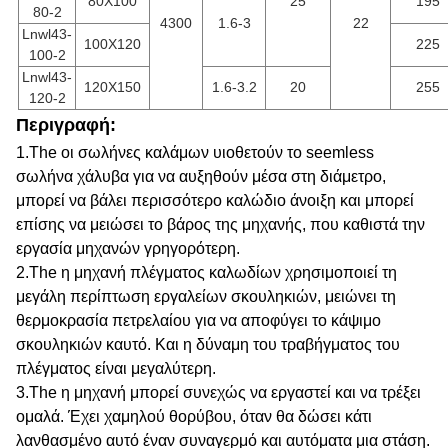
80X100
25
195
80-2
4300
1.6-3
22
Lnwl43-
100X120
225
100-2
Lnwl43-
120X150
1.6-3.2
20
255
120-2
Περιγραφή:
1.The οι σωλήνες καλάμων υιοθετούν το seemless
σωλήνα χάλυβα για να αυξηθούν μέσα στη διάμετρο,
μπορεί να βάλει περισσότερο καλώδιο άνοιξη και μπορεί
επίσης να μειώσει το βάρος της μηχανής, που καθιστά την
εργασία μηχανών γρηγορότερη.
2.The η μηχανή πλέγματος καλωδίων χρησιμοποιεί τη
μεγάλη περίπτωση εργαλείων σκουληκιών,
μειώνει τη
θερμοκρασία πετρελαίου για να αποφύγει το κάψιμο
σκουληκιών καυτό.
Και η δύναμη του τραβήγματος του
πλέγματος είναι μεγαλύτερη.
3.The η μηχανή μπορεί συνεχώς να εργαστεί και να τρέξει
ομαλά. Έχει χαμηλού θορύβου,
όταν θα δώσει κάτι
λανθασμένο αυτό έναν συναγερμό και αυτόματα μια στάση.