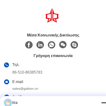
Μέσα Κοινωνικής Δικτύωσης
Γρήγορη επικοινωνία
Τηλ.
86-510-86385783
E-mail
sales@gabion.cn
Διεύθυνση
lira
No.102, δρόμος Yungu, κωμόπολη Zhutang, πόλη Jiangyin,