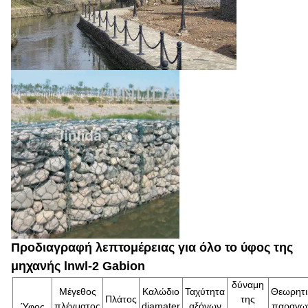
Προδιαγραφή λεπτομέρειας για όλο το ύφος της
μηχανής lnwl-2 Gabion
δύναμη
Μέγεθος
Καλώδιο
Ταχύτητα
Θεωρητι
Πλάτος
της
πλέγματος
diamater
αξόνων
παραγω
Ύφος