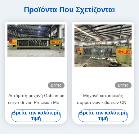
Προϊόντα Που Σχετίζονται
Βίντεο
Βίντεο
Αυτόματη μηχανή Gabion με
Μηχανή κατασκευής
servo-driven Precision Mesh
συρμάτινων κιβωτίων CNC
Maker 5,3m μέγιστο πλάτος
υψηλής απόδοσης Jinlida:
Βρείτε την καλύτερη
Βρείτε την καλύτερη
Τέλειος συνδυασμός
τιμή
τιμή
γρήγορης παραγωγής και
ακριβούς πλέξης για αύξηση
της παραγωγικότητας