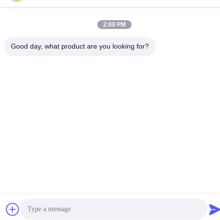
επαρχία Jiangsu, Κίνα
2:00 PM
Πολιτική μυστικότητας
|
Sitemap
Good day, what product are you looking for?
Καλή ποιότητα της Κίνας Machine συρματοκιβωτίων
Προμηθευτής. Πνευματικά δικαιώματα © 2012-2026 Jiangyin
Jinlida Light Industry Machinery Co.,Ltd . Διατηρούνται όλα τα
πνευματικά δικαιώματα.