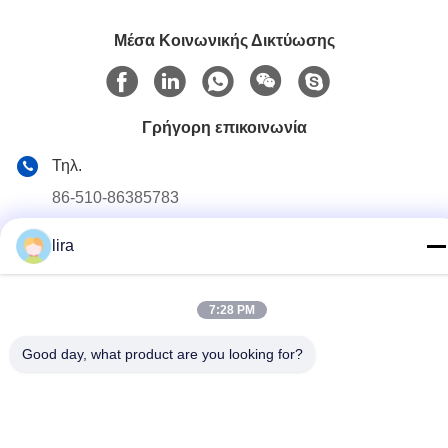
Μέσα Κοινωνικής Δικτύωσης
Γρήγορη επικοινωνία
Τηλ.
86-510-86385783
E-mail
lira
sales@gabion.cn
Διεύθυνση
7:28 PM
No.102, δρόμος Yungu, κωμόπολη Zhutang, πόλη Jiangyin,
επαρχία Jiangsu, Κίνα
Good day, what product are you looking for?
Πολιτική μυστικότητας
|
Sitemap
Καλή ποιότητα της Κίνας Machine συρματοκιβωτίων