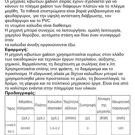
Οι μηχανές κιβωτίων gabion σειράς έχουν σχεδιαστεί για να
κάνουν το πλέγμα gabion των διάφορων πλατών και το πλέγμα
μεγέθη. Τα πιθανά επιστρώματα είναι βαριά γαλβανισμένα και
ψευδάργυρος. για την υψηλή αντίσταση διάβρωσης, τον
ψευδάργυρο και το PVC
το ντυμένο καλώδιο είναι διαθέσιμο.
Η μηχανή μπορεί συνεχώς να λειτουργήσει, ομαλή λειτουργία,
χαμηλού θορύβου, αυτόματα στάση και δίνει έναν συναγερμό
όταν
τα καλώδια άνοιξη οργανώνονται έξω.
Εφαρμογή:
Η μηχανή κιβωτίων gabion χρησιμοποιείται ευρέως στον κλάδο
των οικοδομικών και τεχνικών έργων πετρελαίου, αύξησης,
χημικού, θερμαίνοντας τη διοχέτευση με σωλήνες ένα
κ.λπ.
Χρησιμοποιείται επίσης στο φράκτη, το διαμέρισμα και το
πρασίνισμα. Η εξαγωνική αλιεία με δίχτυα καλωδίων μπορεί να
χρησιμοποιηθεί μέσα προστατεύει
το μώλο, τη βουνοπλαγιά, το
δρόμο, τη γέφυρα και τα πολιτικού μηχανικού έργα. Είναι ένα από
το καλύτερο ενάντια στην πλημμύρα των υλικών.
Προδιαγραφές:
δύναμη
Μέγεθος
Καλώδιο
Ταχύτητα
Θεωρητική
Πλάτος
Συστροφή
της
πλέγματος
diamater
αξόνων
παραγωγή
Ύφος
μηχανής
(χιλ.)
(χιλ.)
(χιλ.)
(r/min)
(ρ)
(KW)
(m/h)
Lnwl23-
60X80
1.6-3.2
3
165
60-2