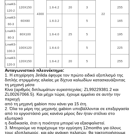
Lnwl43-
120X150
1.6-4.2
20
3
255
120-2
4300
22
Lnwl43-
60X80
1.6-3.2
5
165
60-3
Lnwl43-
80X100
1.6-4.0
25
5
195
80-3
Lnwl43-
100X120
1.6-4.0
5
225
100-3
Lnwl43-
120X150
1.6-4.2
20
5
255
120-3
Ανταγωνιστικό πλεονέκτημα:
1. Η επιχείρηση Jinlida έφηυρε τον πρώτο ειδικό εξοπλισμό της
διπλής στριμμένης αλιείας με δίχτυα καλωδίων κατασκευάζοντας
τη μηχανή μέσα
Κίνα (αριθμός διπλωμάτων ευρεσιτεχνίας: ZL99229381.2 και
ZL00267066.5). Και μέχρι τώρα, έχουμε εμμείνει σε αυτήν την
περιοχή
από τη μηχανή gabion που κάνει για 15 έτη.
2. Όλα τα μέρη της μηχανής gabion υποβάλλονται σε επεξεργασία
από το εργοστάσιό μας κανένα μέρος δεν ήταν στέλνει στο
εξωτερικό
η διαδικασία, έτσι η ποιότητα μπορεί να εξασφαλιστεί.
3. Μπορούμε να παρέχουμε την εγγύηση 12months για όλους
τους εξοπλισμούς, και εάν ανάγκη πελατών, θα τακτοποιήσουμε