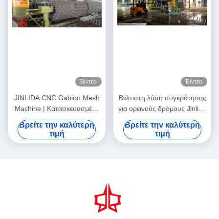
Βίντεο
Βίντεο
JINLIDA CNC Gabion Mesh
Βέλτιστη λύση συγκράτησης
Machine | Κατασκευασμένο
για ορεινούς δρόμους Jinlida
για αξιόπιστη και κερδοφόρα
CNC Gabion Machine
Βρείτε την καλύτερη
Βρείτε την καλύτερη
παραγωγή
υποστηρίζει παγκόσμια έργα
τιμή
τιμή
προστασίας κλίσης