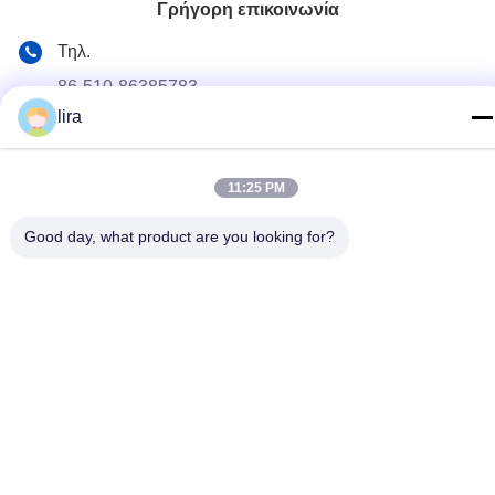
Γρήγορη επικοινωνία
Τηλ.
86-510-86385783
lira
E-mail
sales@gabion.cn
11:25 PM
Διεύθυνση
No.102, δρόμος Yungu, κωμόπολη Zhutang, πόλη Jiangyin,
Good day, what product are you looking for?
επαρχία Jiangsu, Κίνα
Πολιτική μυστικότητας
|
Sitemap
Καλή ποιότητα της Κίνας Machine συρματοκιβωτίων
Προμηθευτής. Πνευματικά δικαιώματα © 2012-2026 Jiangyin
Jinlida Light Industry Machinery Co.,Ltd . Διατηρούνται όλα τα
πνευματικά δικαιώματα.