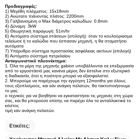
Προδιαγραφές:
1) Μεγέθη πλέγματος: 15x18mm
2) Ανώτατο πιάνοντας πλάτος: 2200mm
3) Γαλβανισμένη ο Max διάμετρος καλωδίων: 0.8mm
4) Δύναμη: 3kW
5) Θεωρητική παραγωγή: 51m/hr
6) Αυτόματο σύστημα στάσεων (επιλογή): όταν το κουλούριασμα
τελείωσε ή το καλώδιο που έσπασαν μηχανή, η θα σταματήσει
αυτόματα
7) Υπέρυθρο σύστημα προστασίας ασφάλειας ακτίνων (επιλογή)
8) Αυτόματο σύστημα πετρελαίου
Ανταγωνιστικό πλεονέκτημα:
1. Όλα τα μέρη της μηχανής gabion υποβάλλονται σε επεξεργασία
από το εργοστάσιό μας κανένα μέρος δεν έστελνε στο εξωτερικό
η διαδικασία, έτσι η ποιότητα μπορεί να εξασφαλιστεί.
2. Μπορούμε να παρέχουμε την εγγύηση 12months για όλους
τους εξοπλισμούς, και εάν ανάγκη πελατών, θα τακτοποιήσουμε
το μας
ο τεχνικός για να βοηθήσει να εγκαταστήσει τις μηχανές στη χώρα
σας, και θα μπορούσε επίσης να παρέχει όλα τα ανταλλακτικά το
κόστος
τιμή εάν ανάγκη πελατών.
Ετικέτες: