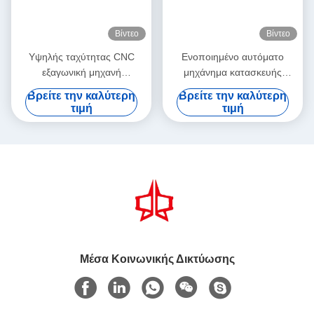
Βίντεο
Βίντεο
Υψηλής ταχύτητας CNC
Ενοποιημένο αυτόματο
εξαγωνική μηχανή
μηχάνημα κατασκευής
συρματοπλέγματος JINLIDA
κλουβιών γαβιονίου:
Βρείτε την καλύτερη
Βρείτε την καλύτερη
Gabion Mesh Machine
βιομηχανική γραμμή
τιμή
τιμή
Manufacturer
συναρμολόγησης για την
ταχεία παραγωγή καλαθιών
γαβιονίου
Μέσα Κοινωνικής Δικτύωσης