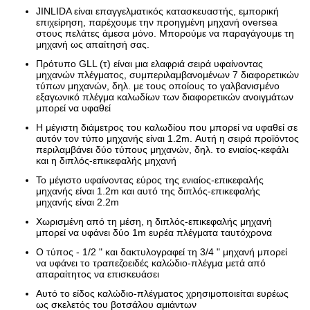
JINLIDA είναι επαγγελματικός κατασκευαστής, εμπορική
επιχείρηση, παρέχουμε την προηγμένη μηχανή
oversea
στους πελάτες άμεσα μόνο. Μπορούμε να παραγάγουμε τη
μηχανή ως απαίτησή σας.
Πρότυπο GLL (τ) είναι μια ελαφριά σειρά υφαίνοντας
μηχανών πλέγματος, συμπεριλαμβανομένων 7 διαφορετικών
τύπων μηχανών,
δηλ. με τους οποίους το γαλβανισμένο
εξαγωνικό πλέγμα καλωδίων των διαφορετικών ανοιγμάτων
μπορεί να υφαθεί
Η μέγιστη διάμετρος του καλωδίου που μπορεί να υφαθεί σε
αυτόν τον τύπο μηχανής είναι 1.2m. Αυτή η σειρά
προϊόντος
περιλαμβάνει δύο τύπους μηχανών, δηλ. το ενιαίος-κεφάλι
και η διπλός-επικεφαλής μηχανή
Το μέγιστο υφαίνοντας εύρος της ενιαίος-επικεφαλής
μηχανής είναι 1.2m και αυτό της διπλός-επικεφαλής
μηχανής είναι 2.2m
Χωρισμένη από τη μέση, η διπλός-επικεφαλής μηχανή
μπορεί να υφάνει δύο 1m ευρέα πλέγματα
ταυτόχρονα
Ο τύπος - 1/2 " και δακτυλογραφεί τη 3/4 " μηχανή μπορεί
να υφάνει το τραπεζοειδές καλώδιο-πλέγμα μετά από
απαραίτητος να επισκευάσει
Αυτό το είδος καλώδιο-πλέγματος χρησιμοποιείται ευρέως
ως σκελετός του βοτσάλου αμιάντων