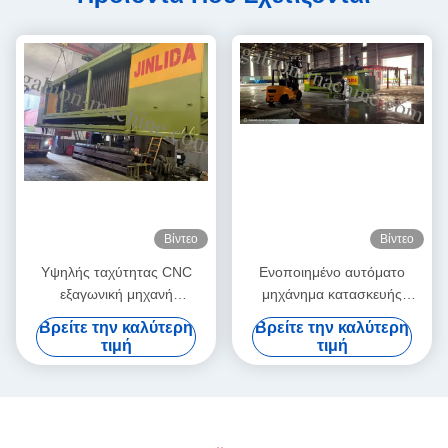
Βίντεο
Βίντεο
Υψηλής ταχύτητας CNC
Ενοποιημένο αυτόματο
εξαγωνική μηχανή
μηχάνημα κατασκευής
συρματοπλέγματος JINLIDA
κλουβιών γαβιονίου:
Βρείτε την καλύτερη
Βρείτε την καλύτερη
Gabion Mesh Machine
βιομηχανική γραμμή
τιμή
τιμή
Manufacturer
συναρμολόγησης για την
ταχεία παραγωγή καλαθιών
γαβιονίου