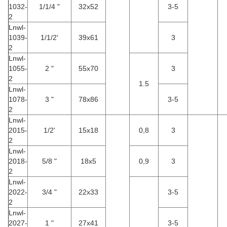
1032-
1/1/4 "
32x52
3-5
2
Lnwl-
1039-
1/1/2'
39x61
3
2
Lnwl-
1055-
2 "
55x70
3
2
1.5
Lnwl-
1078-
3 "
78x86
3-5
2
Lnwl-
2015-
1/2'
15x18
0,8
3
2
Lnwl-
2018-
5/8 "
18x5
0,9
3
2
Lnwl-
2022-
3/4 "
22x33
3-5
2
Lnwl-
2027-
1 "
27x41
3-5