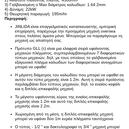
2) Ανώτατο πιάνοντας πλάτος: 4300mm
3) Γαλβανισμένη ο Max διάμετρος καλωδίων: 1.64.2mm
4) Δύναμη: 22kW
5) Θεωρητική παραγωγή: 195m/hr
Περιγραφή:
JINLIDA είναι επαγγελματικός κατασκευαστής, εμπορική
επιχείρηση, παρέχουμε την προηγμένη μηχανή
oversea
στους πελάτες άμεσα μόνο. Μπορούμε να παραγάγουμε τη
μηχανή ως απαίτησή σας.
Πρότυπο GLL (τ) είναι μια ελαφριά σειρά υφαίνοντας
μηχανών πλέγματος, συμπεριλαμβανομένων 7 διαφορετικών
τύπων μηχανών,
δηλ. με τους οποίους το γαλβανισμένο
εξαγωνικό πλέγμα καλωδίων των διαφορετικών ανοιγμάτων
μπορεί να υφαθεί
Η μέγιστη διάμετρος του καλωδίου που μπορεί να υφαθεί σε
αυτόν τον τύπο μηχανής είναι 1.2m. Αυτή η σειρά
προϊόντος
περιλαμβάνει δύο τύπους μηχανών, δηλ. το ενιαίος-κεφάλι
και η διπλός-επικεφαλής μηχανή
Το μέγιστο υφαίνοντας εύρος της ενιαίος-επικεφαλής
μηχανής είναι 1.2m και αυτό της διπλός-επικεφαλής
μηχανής είναι 2.2m.
Χωρισμένη από τη μέση, η διπλός-επικεφαλής μηχανή
μπορεί να υφάνει δύο 1m ευρέα πλέγματα ταυτόχρονα
Ο τύπος - 1/2 " και δακτυλογραφεί τη 3/4 " μηχανή μπορεί