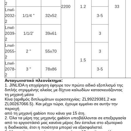
2
2200
1.2
33
Lnwl-
2032-
1/1/4 "
32x52
3-5
2
Lnwl-
2039-
1/1/2'
39x61
3
2
Lnwl-
2055-
2 "
55x70
3
2
1.5
Lnwl-
2078-
3 "
78x86
3-5
2
Ανταγωνιστικό πλεονέκτημα:
1. JINLIDA η επιχείρηση έφηυρε τον πρώτο ειδικό εξοπλισμό της
διπλής στριμμένης αλιείας με δίχτυα καλωδίων κατασκευάζοντας
τη μηχανή μέσα
Κίνα (αριθμός διπλωμάτων ευρεσιτεχνίας: ZL99229381.2 και
ZL00267066.5). Και μέχρι τώρα, έχουμε εμμείνει σε αυτήν την
περιοχή
από τη μηχανή gabion που κάνει για 15 έτη.
2. Όλα τα μέρη της μηχανής gabion υποβάλλονται σε επεξεργασία
από το εργοστάσιό μας κανένα μέρος δεν έστελνε στο εξωτερικό
η διαδικασία, έτσι η ποιότητα μπορεί να εξασφαλιστεί.