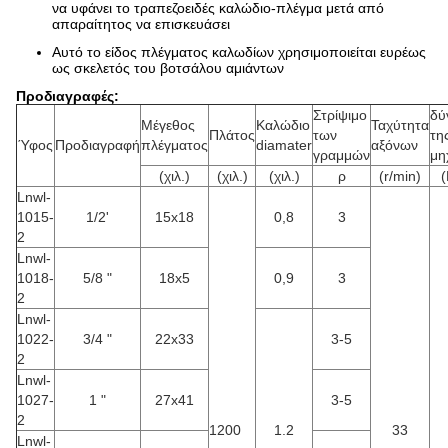
να υφάνει το τραπεζοειδές καλώδιο-πλέγμα μετά από
απαραίτητος να επισκευάσει
Αυτό το είδος πλέγματος καλωδίων χρησιμοποιείται ευρέως
ως σκελετός του βοτσάλου αμιάντων
Προδιαγραφές:
Στρίψιμο
δύ
Μέγεθος
Καλώδιο
Ταχύτητα
Πλάτος
των
τη
Ύφος
Προδιαγραφή
πλέγματος
diamater
αξόνων
γραμμών
μη
(χιλ.)
(χιλ.)
(χιλ.)
ρ
(r/min)
Lnwl-
1015-
1/2'
15x18
0,8
3
2
Lnwl-
1018-
5/8 "
18x5
0,9
3
2
Lnwl-
1022-
3/4 "
22x33
3-5
2
Lnwl-
1027-
1 "
27x41
3-5
2
1200
1.2
33
Lnwl-