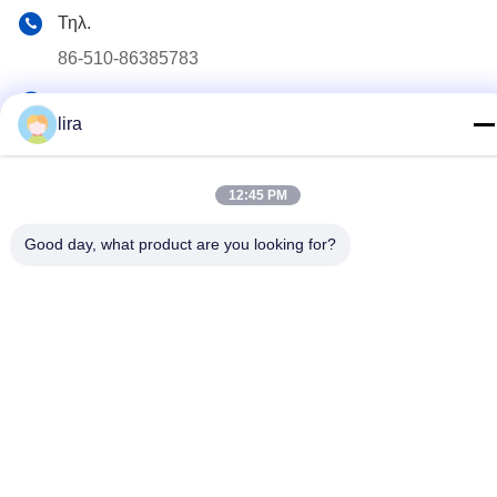
Τηλ.
86-510-86385783
E-mail
lira
sales@gabion.cn
Διεύθυνση
12:45 PM
No.102, δρόμος Yungu, κωμόπολη Zhutang, πόλη Jiangyin,
επαρχία Jiangsu, Κίνα
Good day, what product are you looking for?
Πολιτική μυστικότητας
|
Sitemap
Καλή ποιότητα της Κίνας Machine συρματοκιβωτίων
Προμηθευτής. Πνευματικά δικαιώματα © 2012-2026 Jiangyin
Jinlida Light Industry Machinery Co.,Ltd . Διατηρούνται όλα τα
πνευματικά δικαιώματα.