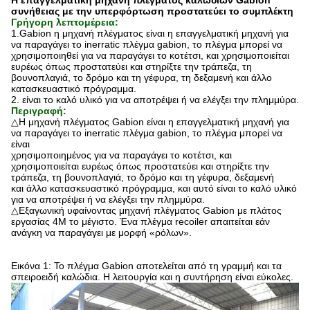
Η επαγγελματική μηχανή πλέγματος καλωδίων Gabion
συνήθειας με την υπερφόρτωση προστατεύει το συμπλέκτη
Γρήγορη λεπτομέρεια:
1.Gabion η μηχανή πλέγματος είναι η επαγγελματική μηχανή για
να παραγάγει το inerratic πλέγμα gabion, το πλέγμα μπορεί να
χρησιμοποιηθεί για να παραγάγει το κοτέτσι, και χρησιμοποιείται
ευρέως όπως προστατεύει και στηρίξτε την τράπεζα, τη
βουνοπλαγιά, το δρόμο και τη γέφυρα, τη δεξαμενή και άλλο
κατασκευαστικό πρόγραμμα
.
2.
είναι το καλό υλικό για να αποτρέψει ή να ελέγξει την πλημμύρα.
Περιγραφή:
△
Η μηχανή πλέγματος Gabion είναι η επαγγελματική μηχανή για
να παραγάγει το inerratic πλέγμα gabion, το πλέγμα μπορεί να
είναι
χρησιμοποιημένος για να παραγάγει το κοτέτσι, και
χρησιμοποιείται ευρέως όπως προστατεύει και στηρίξτε την
τράπεζα, τη βουνοπλαγιά, το δρόμο και τη γέφυρα, δεξαμενή
και άλλο κατασκευαστικό πρόγραμμα, και αυτό είναι το καλό υλικό
για να αποτρέψει ή να ελέγξει την πλημμύρα.
△
Εξαγωνική υφαίνοντας μηχανή πλέγματος Gabion με πλάτος
εργασίας 4M το μέγιστο. Ένα πλέγμα recoiler απαιτείται εάν
ανάγκη να παραγάγει με μορφή «ρόλων».
Εικόνα 1: Το πλέγμα Gabion αποτελείται από τη γραμμή και τα
σπειροειδή καλώδια. Η λειτουργία και η συντήρηση είναι εύκολες.