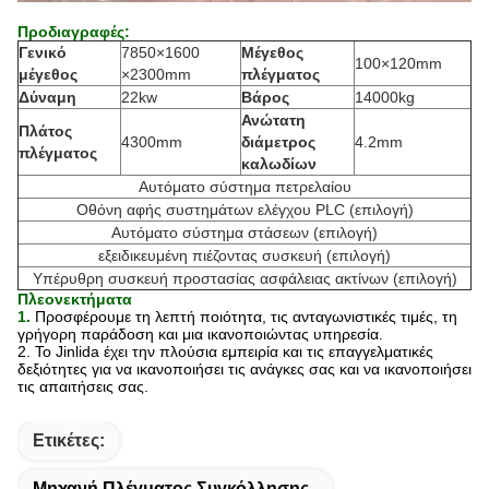
Προδιαγραφές:
Γενικό
7850×1600
Μέγεθος
100×120mm
μέγεθος
×2300mm
πλέγματος
Δύναμη
22kw
Βάρος
14000kg
Ανώτατη
Πλάτος
4300mm
διάμετρος
4.2mm
πλέγματος
καλωδίων
Αυτόματο σύστημα πετρελαίου
Οθόνη αφής συστημάτων ελέγχου PLC (επιλογή)
Αυτόματο σύστημα στάσεων (επιλογή)
εξειδικευμένη πιέζοντας συσκευή (επιλογή)
Υπέρυθρη συσκευή προστασίας ασφάλειας ακτίνων (επιλογή)
Πλεονεκτήματα
1.
Προσφέρουμε τη λεπτή ποιότητα, τις ανταγωνιστικές τιμές, τη
γρήγορη παράδοση και μια ικανοποιώντας υπηρεσία.
2. Το Jinlida έχει την πλούσια εμπειρία και τις επαγγελματικές
δεξιότητες για να ικανοποιήσει τις ανάγκες σας και να ικανοποιήσει
τις απαιτήσεις σας.
Ετικέτες:
Μηχανή Πλέγματος Συγκόλλησης