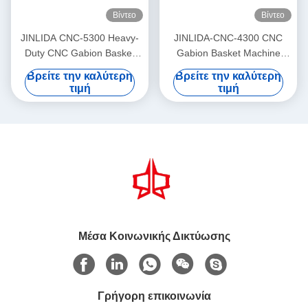
Βίντεο
Βίντεο
JINLIDA CNC-5300 Heavy-
JINLIDA-CNC-4300 CNC
Duty CNC Gabion Basket
Gabion Basket Machine
Welding Machine 5300mm
4300mm Working Width
Βρείτε την καλύτερη
Βρείτε την καλύτερη
Width Double Twist Mesh
Servo-Driven Double Twist
τιμή
τιμή
Production Equipment
Mesh Equipment
Μέσα Κοινωνικής Δικτύωσης
Γρήγορη επικοινωνία