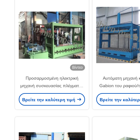
Βίντεο
Προσαρμοσμένη ηλεκτρική
Αυτόματη μηχανή 
μηχανή συσκευασίας πλέγματος
Gabion του ραφιού/
Gabion κιβωτίων για την αλιεία με
πίεσης/του κυλίνδρου
Βρείτε την καλύτερη τιμή
Βρείτε την καλύτε
δίχτυα καλωδίων και τον Τύπο
και της μονάδας 
2x1x1m
πετρελαίο