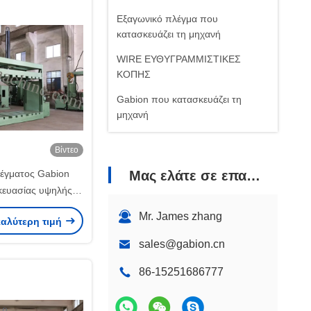
Εξαγωνικό πλέγμα που
κατασκευάζει τη μηχανή
WIRE ΕΥΘΥΓΡΑΜΜΙΣΤΙΚΕΣ
ΚΟΠΗΣ
Gabion που κατασκευάζει τη
μηχανή
Βίντεο
έγματος Gabion
Μας ελάτε σε επαφή με
ευασίας υψηλής
ς/μηχανή κιβωτίων
Mr. James zhang
καλύτερη τιμή
ion 380V
sales@gabion.cn
86-15251686777