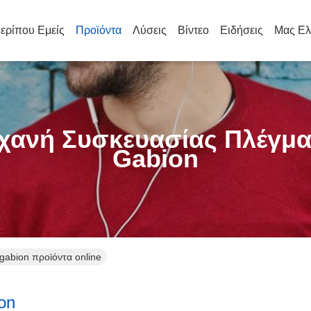
ερίπου Εμείς
Προϊόντα
Λύσεις
Βίντεο
Ειδήσεις
Μας Ελ
χανή Συσκευασίας Πλέγμα
Gabion
gabion προϊόντα online
on