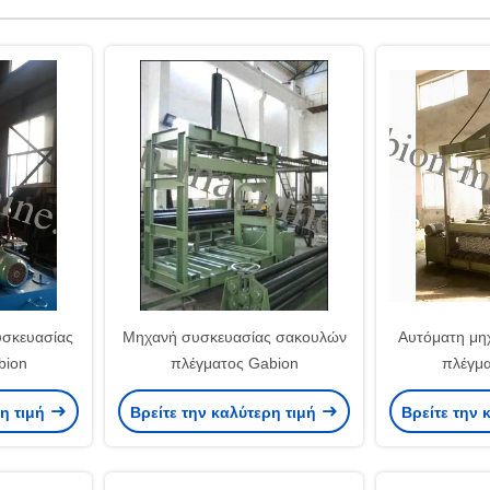
υσκευασίας
Μηχανή συσκευασίας σακουλών
Αυτόματη μη
bion
πλέγματος Gabion
πλέγμα
ρη τιμή
Βρείτε την καλύτερη τιμή
Βρείτε την 