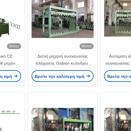
Βίντεο
Βίντεο
ικό CE
Διπλή μηχανή συσκευασίας
Αυτόματη ε
5KW μηχανών
πλέγματος Gabion κυλίνδρων
συσκευασίας 
τος Gabion
βαρέων καθηκόντων υδραυλική
με το υδραυλι
ρη τιμή
Βρείτε την καλύτερη τιμή
Βρείτε την 