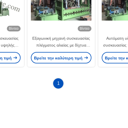
Βίντεο
Βίντεο
σκευασίας
Εξαγωνική μηχανή συσκευασίας
Αυτόματη υ
 υψηλής
πλέγματος αλιείας με δίχτυα
συσκευασίας 
X 1m X 1m
καλωδίων Gabion
5.5Kw/μηχανή
ρη τιμή
Βρείτε την καλύτερη τιμή
Βρείτε την 
 κιβωτίων
2000×1000×1000mm 380V
1