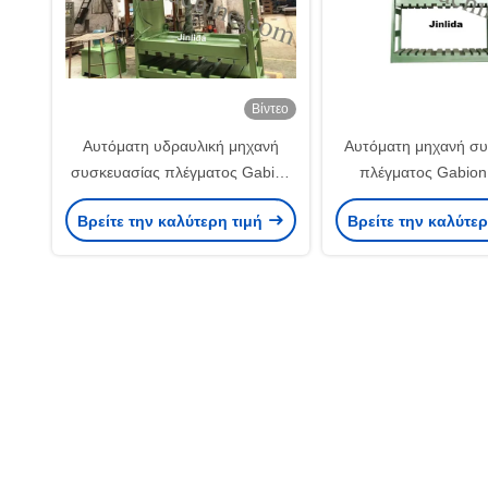
Βίντεο
Αυτόματη υδραυλική μηχανή
Αυτόματη μηχανή συ
συσκευασίας πλέγματος Gabion
πλέγματος Gabion
2m x1m Χ 1m ανώτατο μέγεθος
ταχύτητας για 3m 
Βρείτε την καλύτερη τιμή
Βρείτε την καλύτε
συσκευασίας
Τύπος συσκευασίας