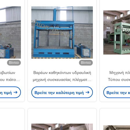
Βίντεο
Βίντεο
κιβωτίων
Βαρέων καθηκόντων υδραυλική
Μηχανή πλ
του πιάτου
μηχανή συσκευασίας πλέγματος
Τύπου συσκ
 πετρελαίου
Gabion για το κιβώτιο Gabion
αποδοτικότητα
ρη τιμή
Βρείτε την καλύτερη τιμή
Βρείτε την 
αντλιών
Gab
υ