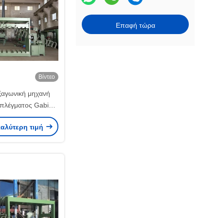
Επαφή τώρα
Βίντεο
ξαγωνική μηχανή
πλέγματος Gabion
κό πετρέλαιο 120kg
καλύτερη τιμή