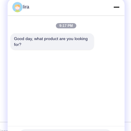
lira
Γρήγορη επικοινωνία
9:17 PM
Τηλ.
86-510-86385783
Good day, what product are you looking 
for?
E-mail
sales@gabion.cn
Διεύθυνση
No.102, δρόμος Yungu, κωμόπολη Zhutang,
πόλη Jiangyin, επαρχία Jiangsu, Κίνα