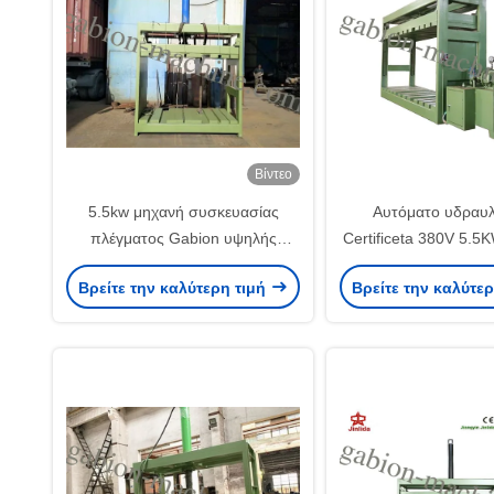
Βίντεο
5.5kw μηχανή συσκευασίας
Αυτόματο υδραυλ
πλέγματος Gabion υψηλής
Certificeta 380V 5.
αποδοτικότητας με τα ηλεκτρικά
συσκευασίας πλέγμα
Βρείτε την καλύτερη τιμή
Βρείτε την καλύτε
συστήματα