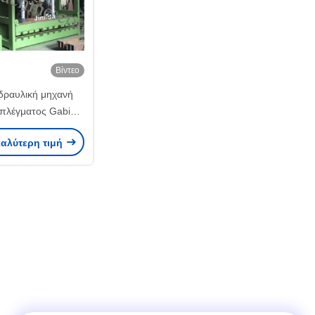
Βίντεο
δραυλική μηχανή
πλέγματος Gabion
 κιβωτίων Gabion
καλύτερη τιμή