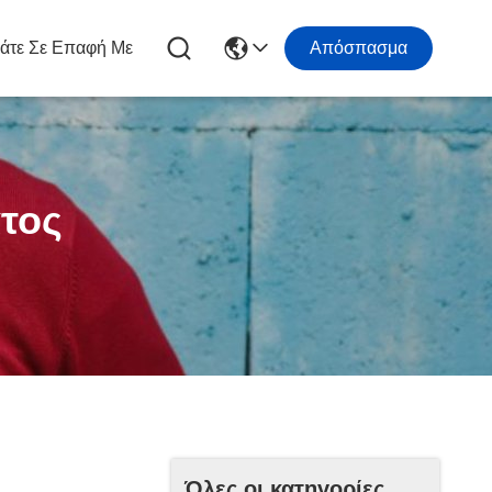
άτε Σε Επαφή Με
Απόσπασμα
τος
Όλες οι κατηγορίες