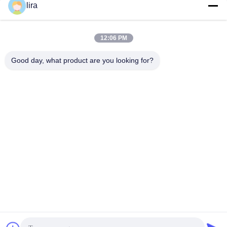
lira
Γρήγορη επικοινωνία
12:06 PM
Τηλ.
Good day, what product are you looking for?
86-510-86385783
E-mail
sales@gabion.cn
Διεύθυνση
No.102, δρόμος Yungu, κωμόπολη Zhutang, πόλη Jiangyin,
επαρχία Jiangsu, Κίνα
Πολιτική μυστικότητας
|
Sitemap
Καλή ποιότητα της Κίνας Machine συρματοκιβωτίων
Προμηθευτής. Πνευματικά δικαιώματα © 2012-2026 Jiangyin
Jinlida Light Industry Machinery Co.,Ltd . Διατηρούνται όλα τα