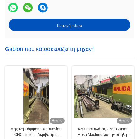
Επαφή τώρα
Gabion που κατασκευάζει τη μηχανή
Βίντεο
Βίντεο
Μηχανή Γάψιμου Γκαμπιονίου
4300mm πλάτος CNC Gabion
CNC Jinlida ∙ Ακριβότητα,
Mesh Machine για την υψηλής