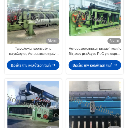
Βίντεο
Βίντεο
Τεχνολογία προηγμένης
Αυτοματοποιημένη μηχανή κοπής
τεχνολογίας Αυτοματοποιημένη
δίχτυων με έλεγχο PLC για ακριβή
μηχανή για την αποτελεσματική
αποτελέσματα
λειτουργία
Βρείτε την καλύτερη τιμή
Βρείτε την καλύτερη τιμή