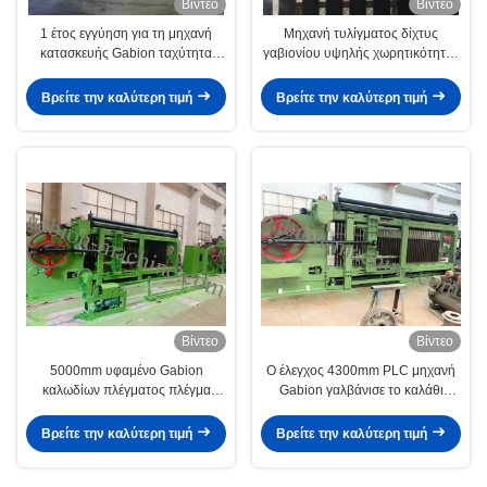
Βίντεο
Βίντεο
1 έτος εγγύηση για τη μηχανή
Μηχανή τυλίγματος δίχτυς
κατασκευής Gabion ταχύτητα
γαβιονίου υψηλής χωρητικότητας
30m/min αυτόματη λειτουργία
3 kW για εφαρμογές χάλυβα
Βρείτε την καλύτερη τιμή
Βρείτε την καλύτερη τιμή
Βίντεο
Βίντεο
5000mm υφαμένο Gabion
Ο έλεγχος 4300mm PLC μηχανή
καλωδίων πλέγματος πλέγμα
Gabion γαλβάνισε το καλάθι
Galfan άνθρακα μηχανών χαμηλό
80*100mm Gabion για την
για την κατασκευή σιδηροδρόμων
εδαφολογική διατήρηση
Βρείτε την καλύτερη τιμή
Βρείτε την καλύτερη τιμή