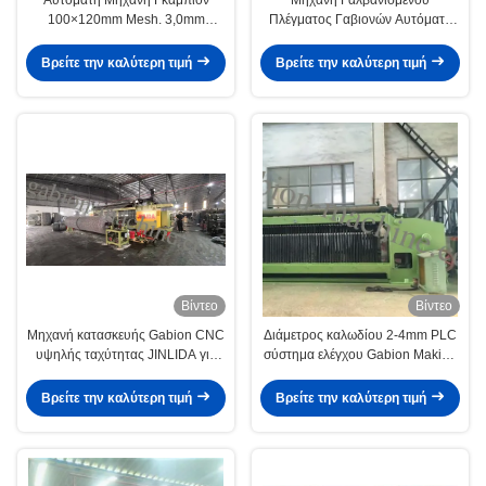
100×120mm Mesh. 3,0mm
Πλέγματος Γαβιονών Αυτόματη
Ζυγισμένο Σύρμα.
CNC Υψηλής Ταχύτητας (Βαρέως
Βιομηχανικού Τύπου)
Βρείτε την καλύτερη τιμή
Βρείτε την καλύτερη τιμή
Βίντεο
Βίντεο
Μηχανή κατασκευής Gabion CNC
Διάμετρος καλωδίου 2-4mm PLC
υψηλής ταχύτητας JINLIDA για
σύστημα ελέγχου Gabion Making
σταθερή και αποδοτική παραγωγή
Machine με 3m * 2m * 1,5m
συρματόπλέγματος
Βρείτε την καλύτερη τιμή
Βρείτε την καλύτερη τιμή